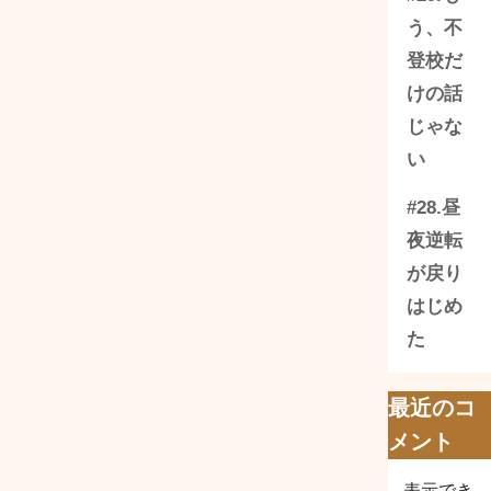
う、不
登校だ
けの話
じゃな
い
#28.昼
夜逆転
が戻り
はじめ
た
最近のコ
メント
表示でき