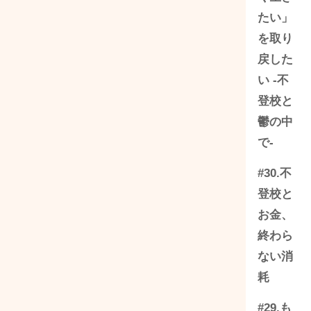
たい」
を取り
戻した
い -不
登校と
鬱の中
で-
#30.不
登校と
お金、
終わら
ない消
耗
#29.も