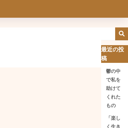
最近の投
稿
鬱の中
で私を
助けて
くれた
もの
「楽し
く生き