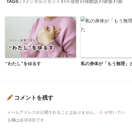
TAGS :
メンタルリセット
不登校
体験談
家族
親
“わたし”をゆるす
私の身体が「もう無理」
コメントを残す
メールアドレスが公開されることはありません。
※
が付いてい
る欄は必須項目です