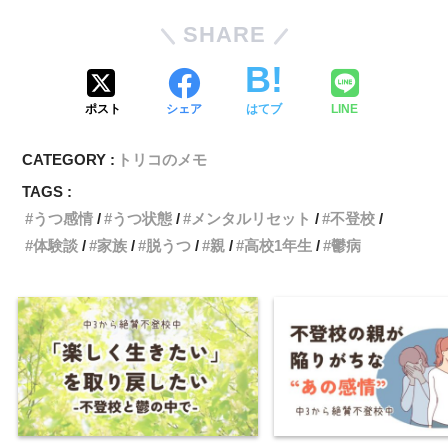
SHARE
ポスト
シェア
はてブ
LINE
CATEGORY :
トリコのメモ
TAGS :
うつ感情
うつ状態
メンタルリセット
不登校
体験談
家族
脱うつ
親
高校1年生
鬱病